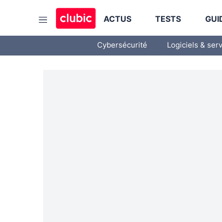
ACTUS
TESTS
GUI
Cybersécurité
Logiciels & ser