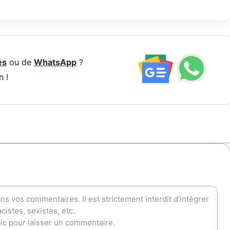
és
ou de
WhatsApp
?
h !