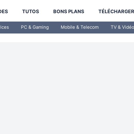
DES
TUTOS
BONS PLANS
TÉLÉCHARGE
vices
PC & Gaming
Mobile & Telecom
TV & Vidé