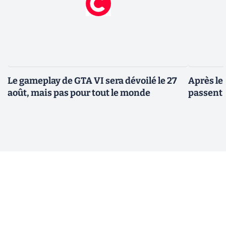
Le gameplay de GTA VI sera dévoilé le 27
Après le
août, mais pas pour tout le monde
passent 