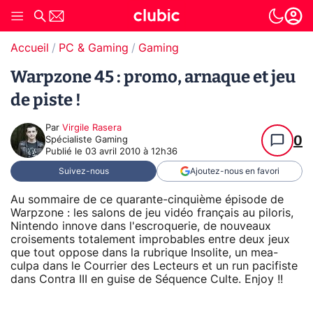
Accueil
PC & Gaming
Gaming
Warpzone 45 : promo, arnaque et jeu
de piste !
Par
Virgile Rasera
0
Spécialiste Gaming
Publié le
03 avril 2010 à 12h36
Suivez-nous
Ajoutez-nous en favori
Au sommaire de ce quarante-cinquième épisode de
Warpzone : les salons de jeu vidéo français au piloris,
Nintendo innove dans l'escroquerie, de nouveaux
croisements totalement improbables entre deux jeux
que tout oppose dans la rubrique Insolite, un mea-
culpa dans le Courrier des Lecteurs et un run pacifiste
dans Contra III en guise de Séquence Culte. Enjoy !!