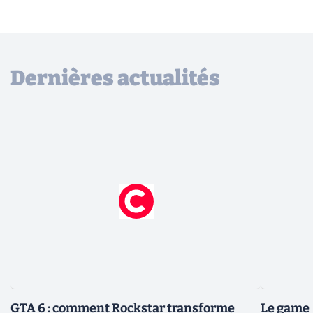
Dernières actualités
GTA 6 : comment Rockstar transforme
Le gamep