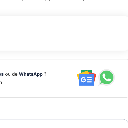
és
ou de
WhatsApp
?
h !