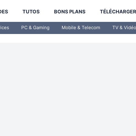
DES
TUTOS
BONS PLANS
TÉLÉCHARGE
vices
PC & Gaming
Mobile & Telecom
TV & Vidé