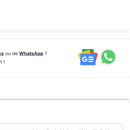
és
ou de
WhatsApp
?
h !