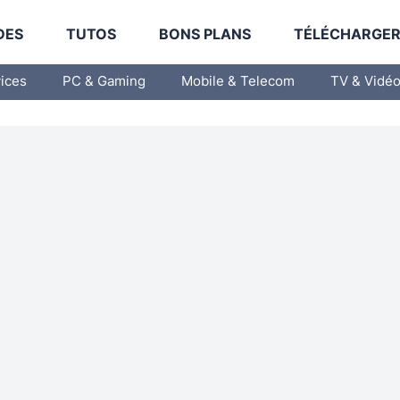
DES
TUTOS
BONS PLANS
TÉLÉCHARGE
vices
PC & Gaming
Mobile & Telecom
TV & Vidé