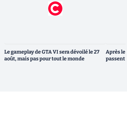
Le gameplay de GTA VI sera dévoilé le 27
Après le
août, mais pas pour tout le monde
passent 