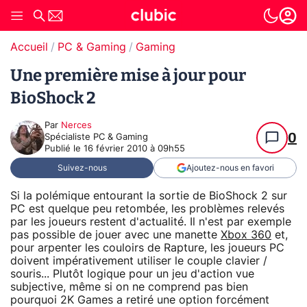
Accueil
PC & Gaming
Gaming
Une première mise à jour pour
BioShock 2
Par
Nerces
0
Spécialiste PC & Gaming
Publié le
16 février 2010 à 09h55
Suivez-nous
Ajoutez-nous en favori
Si la polémique entourant la sortie de BioShock 2 sur
PC est quelque peu retombée, les problèmes relevés
par les joueurs restent d'actualité. Il n'est par exemple
pas possible de jouer avec une manette
Xbox 360
et,
pour arpenter les couloirs de Rapture, les joueurs PC
doivent impérativement utiliser le couple clavier /
souris... Plutôt logique pour un jeu d'action vue
subjective, même si on ne comprend pas bien
pourquoi 2K Games a retiré une option forcément