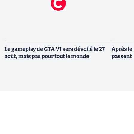
Le gameplay de GTA VI sera dévoilé le 27
Après le
août, mais pas pour tout le monde
passent 