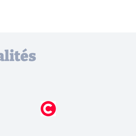
lités