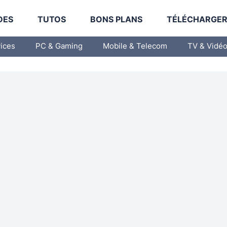
DES
TUTOS
BONS PLANS
TÉLÉCHARGE
vices
PC & Gaming
Mobile & Telecom
TV & Vidé