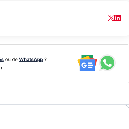
és
ou de
WhatsApp
?
h !