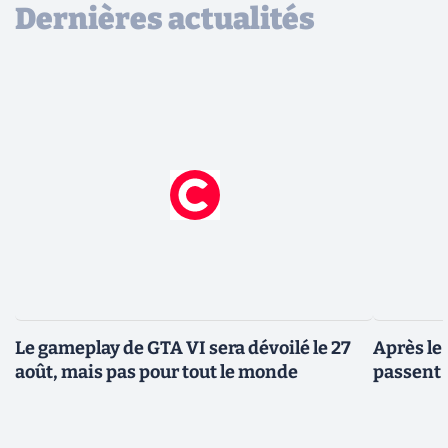
Dernières actualités
Le gameplay de GTA VI sera dévoilé le 27
Après le
août, mais pas pour tout le monde
passent 