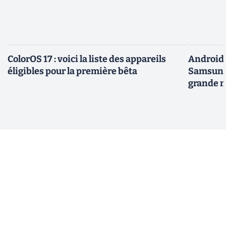
ColorOS 17 : voici la liste des appareils
Android 
éligibles pour la première bêta
Samsung 
grande m