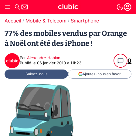
Accueil
Mobile & Telecom
Smartphone
77% des mobiles vendus par Orange
à Noël ont été des iPhone !
Par
Alexandre Habian
0
Publié le
06 janvier 2010 à 11h23
Suivez-nous
Ajoutez-nous en favori