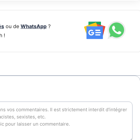
és
ou de
WhatsApp
?
h !