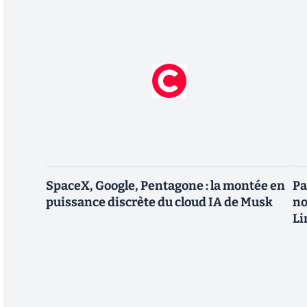
SpaceX, Google, Pentagone : la montée en
Pa
puissance discrète du cloud IA de Musk
no
Li