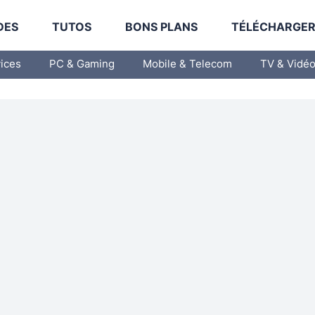
DES
TUTOS
BONS PLANS
TÉLÉCHARGE
vices
PC & Gaming
Mobile & Telecom
TV & Vidé