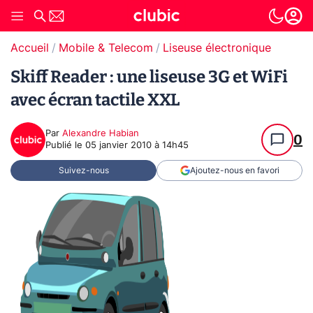
Accueil
Mobile & Telecom
Liseuse électronique
Skiff Reader : une liseuse 3G et WiFi
avec écran tactile XXL
Par
Alexandre Habian
0
Publié le
05 janvier 2010 à 14h45
Suivez-nous
Ajoutez-nous en favori