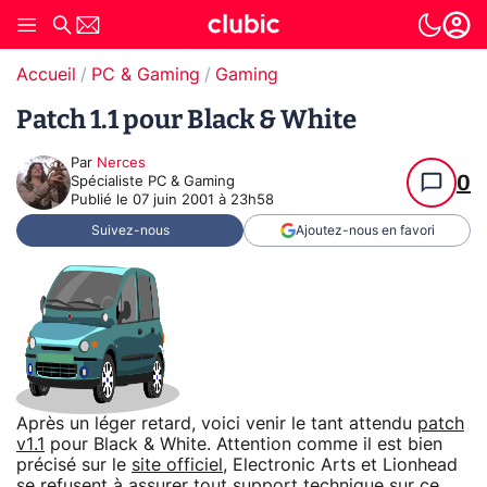
Accueil
PC & Gaming
Gaming
Patch 1.1 pour Black & White
Par
Nerces
0
Spécialiste PC & Gaming
Publié le
07 juin 2001 à 23h58
Suivez-nous
Ajoutez-nous en favori
Après un léger retard, voici venir le tant attendu
patch
v1.1
pour Black & White. Attention comme il est bien
précisé sur le
site officiel
, Electronic Arts et Lionhead
se refusent à assurer tout support technique sur ce