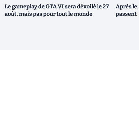
Le gameplay de GTA VI sera dévoilé le 27
Après le
août, mais pas pour tout le monde
passent 