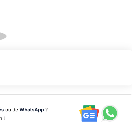
és
ou de
WhatsApp
?
h !