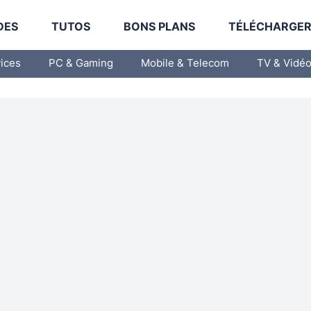
DES
TUTOS
BONS PLANS
TÉLÉCHARGE
vices
PC & Gaming
Mobile & Telecom
TV & Vidé