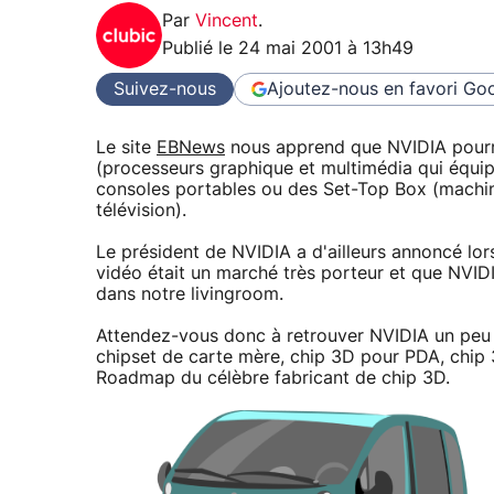
Par
Vincent
.
Publié le
24 mai 2001 à 13h49
Suivez-nous
Ajoutez-nous en favori
Goo
Le site
EBNews
nous apprend que NVIDIA pourra
(processeurs graphique et multimédia qui équip
consoles portables ou des Set-Top Box (machine
télévision).
Le président de NVIDIA a d'ailleurs annoncé lo
vidéo était un marché très porteur et que NVIDI
dans notre livingroom.
Attendez-vous donc à retrouver NVIDIA un peu p
chipset de carte mère, chip 3D pour PDA, chip 3
Roadmap du célèbre fabricant de chip 3D.