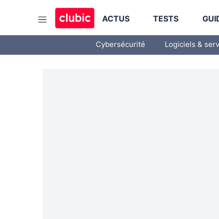
ACTUS
TESTS
GUI
Cybersécurité
Logiciels & ser