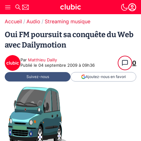
Accueil
Audio
Streaming musique
Oui FM poursuit sa conquête du Web
avec Dailymotion
Par
Matthieu Dailly
0
Publié le
04 septembre 2009 à 09h36
Suivez-nous
Ajoutez-nous en favori