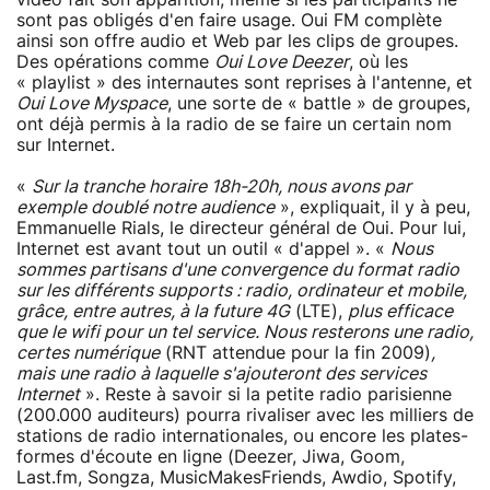
sont pas obligés d'en faire usage. Oui FM complète
ainsi son offre audio et Web par les clips de groupes.
Des opérations comme
Oui Love Deezer
, où les
« playlist » des internautes sont reprises à l'antenne, et
Oui Love Myspace
, une sorte de « battle » de groupes,
ont déjà permis à la radio de se faire un certain nom
sur Internet.
«
Sur la tranche horaire 18h-20h, nous avons par
exemple doublé notre audience
», expliquait, il y à peu,
Emmanuelle Rials, le directeur général de Oui. Pour lui,
Internet est avant tout un outil « d'appel ». «
Nous
sommes partisans d'une convergence du format radio
sur les différents supports : radio, ordinateur et mobile,
grâce, entre autres, à la future 4G
(LTE),
plus efficace
que le wifi pour un tel service. Nous resterons une radio,
certes numérique
(RNT attendue pour la fin 2009)
,
mais une radio à laquelle s'ajouteront des services
Internet
». Reste à savoir si la petite radio parisienne
(200.000 auditeurs) pourra rivaliser avec les milliers de
stations de radio internationales, ou encore les plates-
formes d'écoute en ligne (Deezer, Jiwa, Goom,
Last.fm, Songza, MusicMakesFriends, Awdio, Spotify,