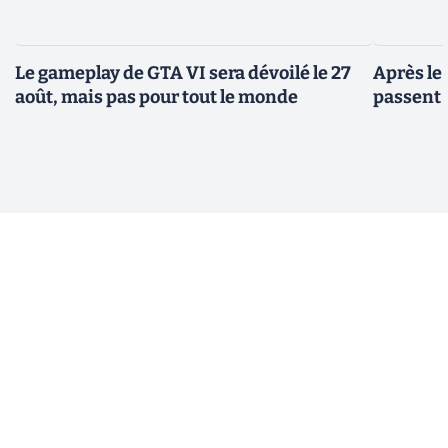
Le gameplay de GTA VI sera dévoilé le 27
Après le
août, mais pas pour tout le monde
passent 