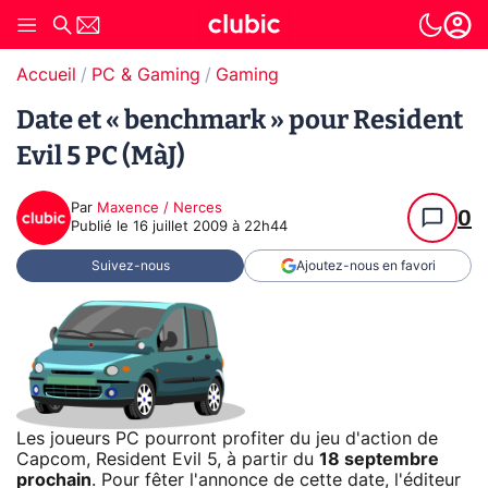
Accueil
PC & Gaming
Gaming
Date et « benchmark » pour Resident
Evil 5 PC (MàJ)
Par
Maxence / Nerces
0
Publié le
16 juillet 2009 à 22h44
Suivez-nous
Ajoutez-nous en favori
Les joueurs PC pourront profiter du jeu d'action de
Capcom, Resident Evil 5, à partir du
18 septembre
prochain
. Pour fêter l'annonce de cette date, l'éditeur