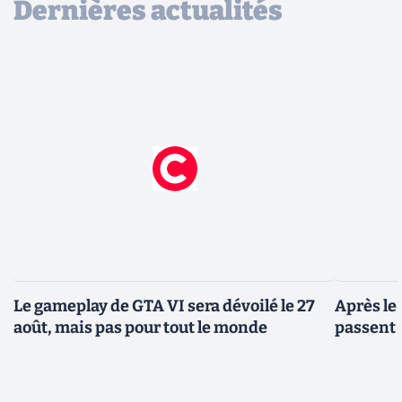
Dernières actualités
Le gameplay de GTA VI sera dévoilé le 27
Après le
août, mais pas pour tout le monde
passent 