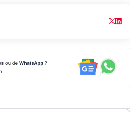
és
ou de
WhatsApp
?
h !