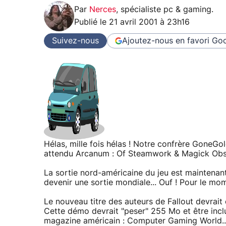
Par
Nerces
,
spécialiste pc & gaming
.
Publié le
21 avril 2001 à 23h16
Suivez-nous
Ajoutez-nous en favori
Goo
Hélas, mille fois hélas ! Notre confrère GoneGol
attendu Arcanum : Of Steamwork & Magick Obs
La sortie nord-américaine du jeu est maintenan
devenir une sortie mondiale... Ouf ! Pour le mom
Le nouveau titre des auteurs de Fallout devrait
Cette démo devrait "peser" 255 Mo et être inclue
magazine américain : Computer Gaming World... 