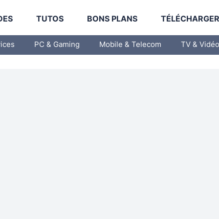
DES
TUTOS
BONS PLANS
TÉLÉCHARGE
vices
PC & Gaming
Mobile & Telecom
TV & Vidé