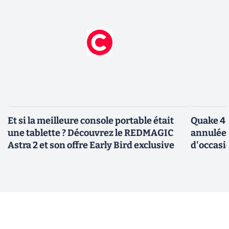
Et si la meilleure console portable était
Quake 4 
une tablette ? Découvrez le REDMAGIC
annulée 
Astra 2 et son offre Early Bird exclusive
d'occasi