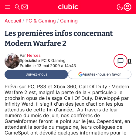
Accueil
PC & Gaming
Gaming
Les premières infos concernant
Modern Warfare 2
Par
Nerces
0
Spécialiste PC & Gaming
Publié le
13 mai 2009 à 14h43
Suivez-nous
Ajoutez-nous en favori
Prévu sur PC, PS3 et Xbox 360, Call Of Duty : Modern
Warfare 2 est, malgré la perte de la « particule » le
prochain opus de la saga Call Of Duty. Développé par
Infinity Ward, il s'agit d'un des jeux d'action les plus
attendus de cette fin d'année... Au travers de leur
numéro du mois de juin, nos confrères de
GameInformer feront le point sur le jeu. Cependant, en
attendant la sortie du magazine, leurs collègues de
GameSpot
ont dévoilé quelques informations pour le