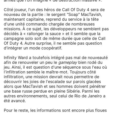
armes que l'on imagine « de destruction massive ».
Côté joueur, l'un des héros de Call Of Duty 4 sera de
nouveau de la partie : le sergent "Soap" MacTavish,
maintenant capitaine, reprend du service à la tête
d'une unité commando chargée de nombreuses
missions. À ce sujet, les développeurs ne semblent pas
décidés à « rallonger la sauce » et il semble que la
campagne solo soit de même durée que celle de Call
Of Duty 4. Autre surprise, il ne semble pas question
d'intégrer un mode coopératif.
Infinity Ward a toutefois intégré pas mal de nouveauté
afin de renouveler un peu le
gameplay
bien rodé du
jeu. Ainsi, il est question d'une séquence sous l'eau où
l'infiltration semble le maître-mot. Toujours côté
infiltration, une mission devrait nous permettre de
découvrir les joies de l'escalade sur parois glacées
alors que MacTavish et ses hommes doivent pénétrer
une base russe perdue en pleine Sibérie. Parmi les
autres environnements, seul celui de Rio de Janeiro a
été avancé.
Pour le reste, les informations sont encore plus floues