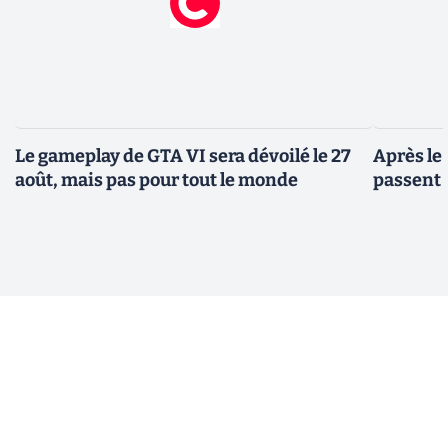
Le gameplay de GTA VI sera dévoilé le 27
Après le
août, mais pas pour tout le monde
passent 