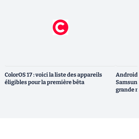
ColorOS 17 : voici la liste des appareils
Android 
éligibles pour la première bêta
Samsung 
grande m