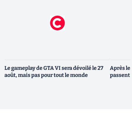
Le gameplay de GTA VI sera dévoilé le 27
Après le
août, mais pas pour tout le monde
passent 