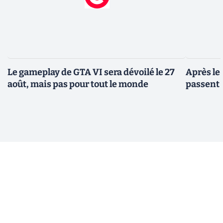
Le gameplay de GTA VI sera dévoilé le 27
Après le
août, mais pas pour tout le monde
passent 