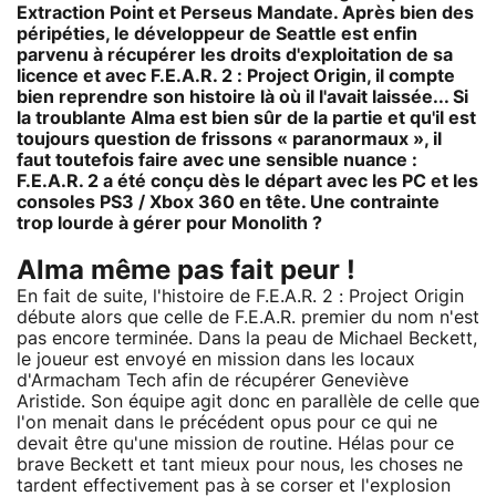
Extraction Point et Perseus Mandate. Après bien des
péripéties, le développeur de Seattle est enfin
parvenu à récupérer les droits d'exploitation de sa
licence et avec F.E.A.R. 2 : Project Origin, il compte
bien reprendre son histoire là où il l'avait laissée... Si
la troublante Alma est bien sûr de la partie et qu'il est
toujours question de frissons « paranormaux », il
faut toutefois faire avec une sensible nuance :
F.E.A.R. 2 a été conçu dès le départ avec les PC et les
consoles PS3 / Xbox 360 en tête. Une contrainte
trop lourde à gérer pour Monolith ?
Alma même pas fait peur !
En fait de suite, l'histoire de F.E.A.R. 2 : Project Origin
débute alors que celle de F.E.A.R. premier du nom n'est
pas encore terminée. Dans la peau de Michael Beckett,
le joueur est envoyé en mission dans les locaux
d'Armacham Tech afin de récupérer Geneviève
Aristide. Son équipe agit donc en parallèle de celle que
l'on menait dans le précédent opus pour ce qui ne
devait être qu'une mission de routine. Hélas pour ce
brave Beckett et tant mieux pour nous, les choses ne
tardent effectivement pas à se corser et l'explosion