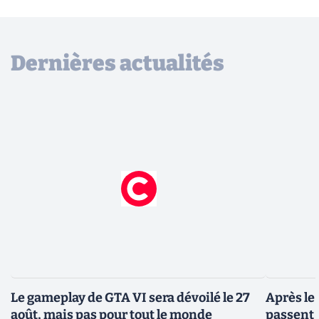
Dernières actualités
Le gameplay de GTA VI sera dévoilé le 27
Après le
août, mais pas pour tout le monde
passent 