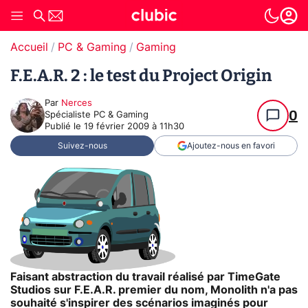
Accueil
PC & Gaming
Gaming
F.E.A.R. 2 : le test du Project Origin
Par
Nerces
0
Spécialiste PC & Gaming
Publié le
19 février 2009 à 11h30
Suivez-nous
Ajoutez-nous en favori
Faisant abstraction du travail réalisé par TimeGate
Studios sur F.E.A.R. premier du nom, Monolith n'a pas
souhaité s'inspirer des scénarios imaginés pour