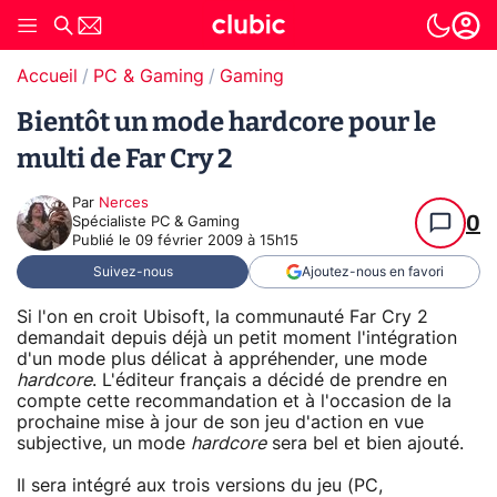
Accueil
PC & Gaming
Gaming
Bientôt un mode hardcore pour le
multi de Far Cry 2
Par
Nerces
0
Spécialiste PC & Gaming
Publié le
09 février 2009 à 15h15
Suivez-nous
Ajoutez-nous en favori
Si l'on en croit Ubisoft, la communauté Far Cry 2
demandait depuis déjà un petit moment l'intégration
d'un mode plus délicat à appréhender, une mode
hardcore
. L'éditeur français a décidé de prendre en
compte cette recommandation et à l'occasion de la
prochaine mise à jour de son jeu d'action en vue
subjective, un mode
hardcore
sera bel et bien ajouté.
Il sera intégré aux trois versions du jeu (PC,