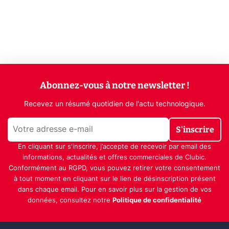
Abonnez-vous à notre newsletter !
Recevez un résumé quotidien de l'actu technologique.
S'inscrire
En cliquant sur s'inscrire, j’accepte de recevoir par email des
informations, actualités et offres commerciales de Clubic.
Conformément au RGPD, vous pouvez retirer votre consentement
à tout moment en cliquant sur le lien de désinscription présent
dans chaque email. Pour en savoir plus sur la gestion de vos
données, consultez notre
Politique de confidentialité