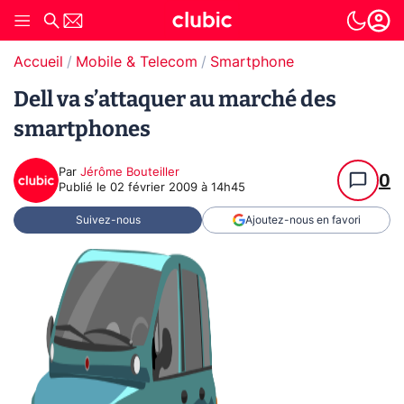
Accueil
Mobile & Telecom
Smartphone
Dell va s’attaquer au marché des
smartphones
Par
Jérôme Bouteiller
0
Publié le
02 février 2009 à 14h45
Suivez-nous
Ajoutez-nous en favori