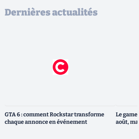
Dernières actualités
GTA 6 : comment Rockstar transforme
Le gamep
chaque annonce en événement
août, ma