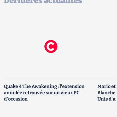
Dernières actualités
Quake 4 The Awakening : l'extension
Mario et
annulée retrouvée sur un vieux PC
Blanche 
d'occasion
Unis d'a