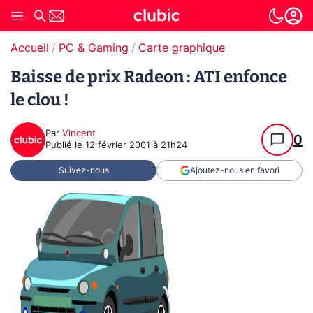
Accueil
PC & Gaming
Carte graphique
Baisse de prix Radeon : ATI enfonce
le clou !
Par
Vincent
0
Publié le
12 février 2001 à 21h24
Suivez-nous
Ajoutez-nous en favori