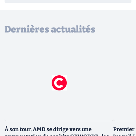
Dernières actualités
À son tour, AMD se dirige vers une
Premiers