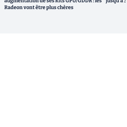
augmentation de ses kits GPU/GDDR : les
jusqu’à 
Radeon vont être plus chères