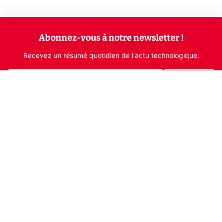
Abonnez-vous à notre newsletter !
Recevez un résumé quotidien de l'actu technologique.
S'inscrire
En cliquant sur s'inscrire, j’accepte de recevoir par email des
informations, actualités et offres commerciales de Clubic.
Conformément au RGPD, vous pouvez retirer votre consentement
à tout moment en cliquant sur le lien de désinscription présent
dans chaque email. Pour en savoir plus sur la gestion de vos
données, consultez notre
Politique de confidentialité
Indépendance, transparence et expertise