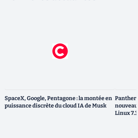
SpaceX, Google, Pentagone : la montée en
Panther L
puissance discrète du cloud IA de Musk
nouveau
Linux 7.