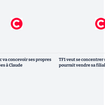
ic va concevoir ses propres
TF1 veut se concentrer 
es à Claude
pourrait vendre sa fili