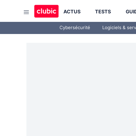
ACTUS
TESTS
GUI
Cybersécurité
Logiciels & ser