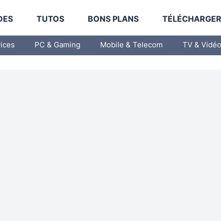
DES
TUTOS
BONS PLANS
TÉLÉCHARGE
vices
PC & Gaming
Mobile & Telecom
TV & Vidé