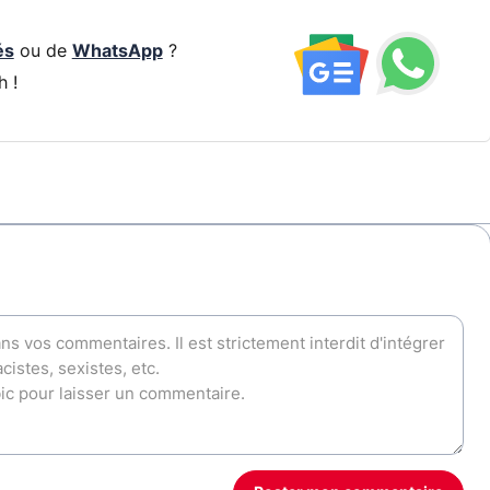
és
ou de
WhatsApp
?
h !