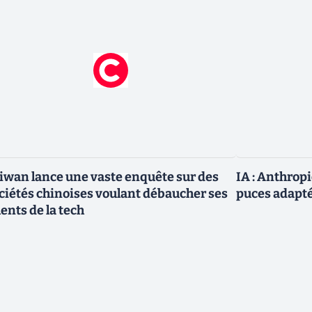
iwan lance une vaste enquête sur des
IA : Anthrop
ciétés chinoises voulant débaucher ses
puces adapté
lents de la tech