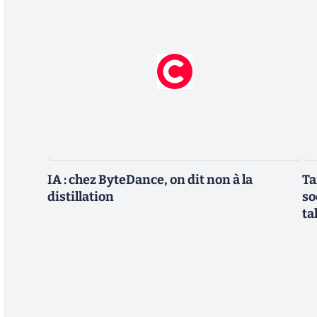
IA : chez ByteDance, on dit non à la
Ta
distillation
so
ta