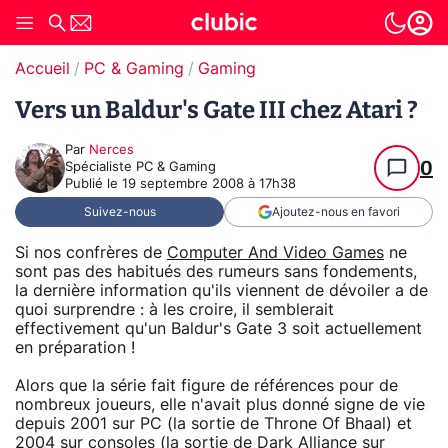
Accueil
PC & Gaming
Gaming
Vers un Baldur's Gate III chez Atari ?
Par
Nerces
0
Spécialiste PC & Gaming
Publié le
19 septembre 2008 à 17h38
Suivez-nous
Ajoutez-nous en favori
Si nos confrères de
Computer And Video Games
ne
sont pas des habitués des rumeurs sans fondements,
la dernière information qu'ils viennent de dévoiler a de
quoi surprendre : à les croire, il semblerait
effectivement qu'un Baldur's Gate 3 soit actuellement
en préparation !
Alors que la série fait figure de références pour de
nombreux joueurs, elle n'avait plus donné signe de vie
depuis 2001 sur PC (la sortie de Throne Of Bhaal) et
2004 sur consoles (la sortie de Dark Alliance sur