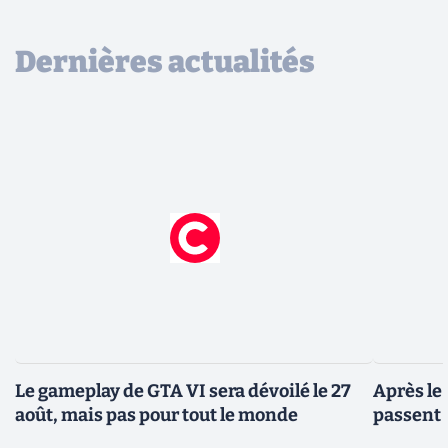
Dernières actualités
Le gameplay de GTA VI sera dévoilé le 27
Après le
août, mais pas pour tout le monde
passent 