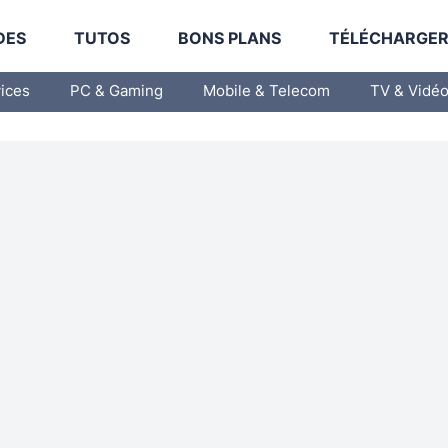
DES
TUTOS
BONS PLANS
TÉLÉCHARGE
vices
PC & Gaming
Mobile & Telecom
TV & Vidé