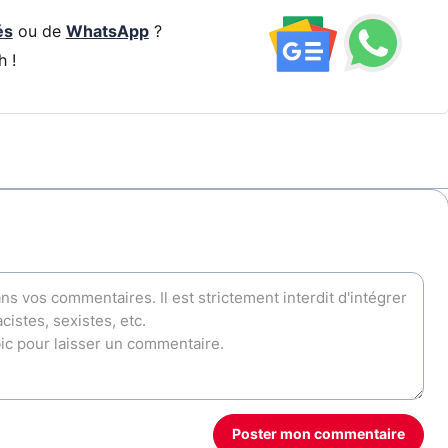
és
ou de
WhatsApp
?
h !
Poster mon commentaire