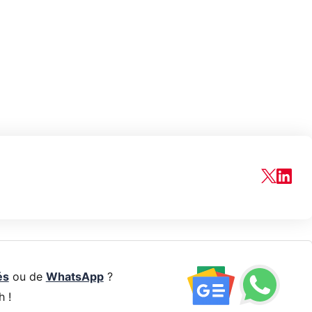
és
ou de
WhatsApp
?
h !