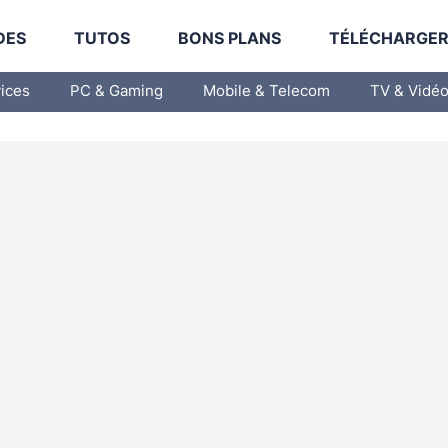
DES
TUTOS
BONS PLANS
TÉLÉCHARGE
vices
PC & Gaming
Mobile & Telecom
TV & Vidé