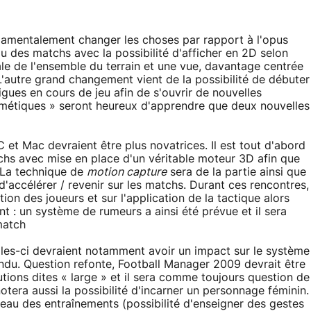
damentalement changer les choses par rapport à l'opus
du des matchs avec la possibilité d'afficher en 2D selon
ale de l'ensemble du terrain et une vue, davantage centrée
. L'autre grand changement vient de la possibilité de débuter
ligues en cours de jeu afin de s'ouvrir de nouvelles
osmétiques » seront heureux d'apprendre que deux nouvelles
C et Mac devraient être plus novatrices. Il est tout d'abord
s avec mise en place d'un véritable moteur 3D afin que
. La technique de
motion capture
sera de la partie ainsi que
 d'accélérer / revenir sur les matchs. Durant ces rencontres,
on des joueurs et sur l'application de la tactique alors
nt : un système de rumeurs a ainsi été prévue et il sera
match
elles-ci devraient notamment avoir un impact sur le système
fondu. Question refonte, Football Manager 2009 devrait être
lutions dites « large » et il sera comme toujours question de
otera aussi la possibilité d'incarner un personnage féminin.
veau des entraînements (possibilité d'enseigner des gestes