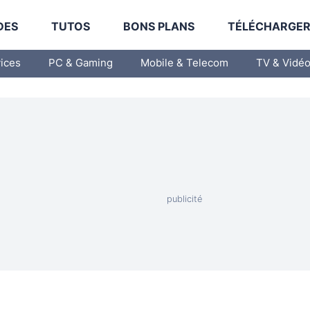
DES
TUTOS
BONS PLANS
TÉLÉCHARGE
vices
PC & Gaming
Mobile & Telecom
TV & Vidé