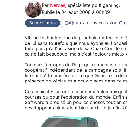
Par
Nerces
,
spécialiste pc & gaming
.
Publié le
04 août 2008 à 08h09
Suivez-nous
Ajoutez-nous en favori
Goo
Vitrine technologique du prochain moteur d'id S
de lui sans toutefois que nous ayons eu l'occas
faite puisqu'à l'occasion de sa QuakeCon, le stu
ça ne fait beaucoup, mais c'est toujours mieux 
Toujours à propos de Rage qui rappelons doit s
coopératif indépendant de la campagne solo. Il
Internet. À la manière de ce que Gearbox a déj
présence de véhicules à deux places dans ce m
Ces véhicules seront à usage multiples puisqu'i
courses ou pour l'exploration du monde. Enfin et
Software a précisé un peu les choses tout en se 
développeurs aimeraient bien sortir le jeu fin 2