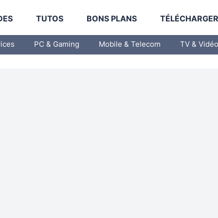
DES
TUTOS
BONS PLANS
TÉLÉCHARGE
vices
PC & Gaming
Mobile & Telecom
TV & Vidé