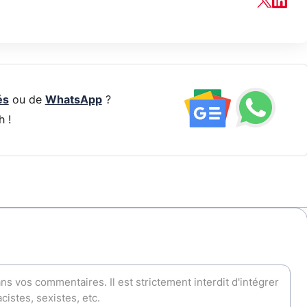
és
ou de
WhatsApp
?
h !