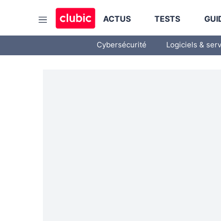
ACTUS
TESTS
GUI
Cybersécurité
Logiciels & ser