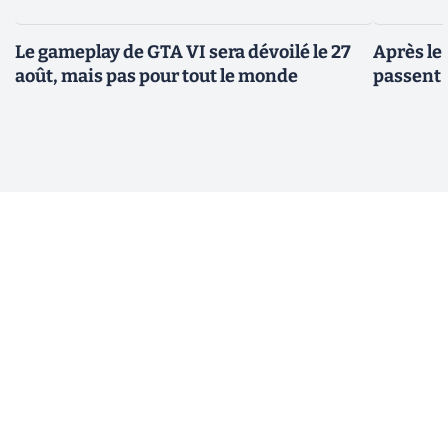
Le gameplay de GTA VI sera dévoilé le 27
Après le
août, mais pas pour tout le monde
passent 