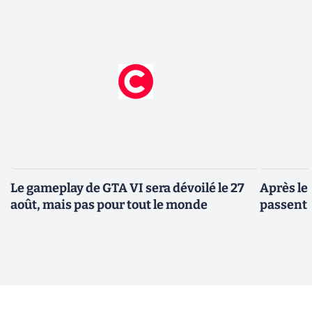
Le gameplay de GTA VI sera dévoilé le 27
Après le
août, mais pas pour tout le monde
passent 