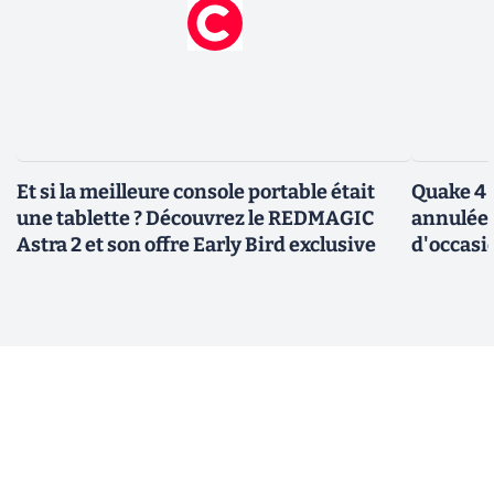
Et si la meilleure console portable était
Quake 4 
une tablette ? Découvrez le REDMAGIC
annulée 
Astra 2 et son offre Early Bird exclusive
d'occasi