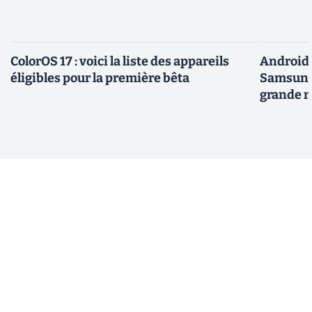
ColorOS 17 : voici la liste des appareils
Android 
éligibles pour la première bêta
Samsung 
grande m