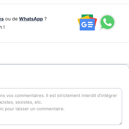
és
ou de
WhatsApp
?
h !