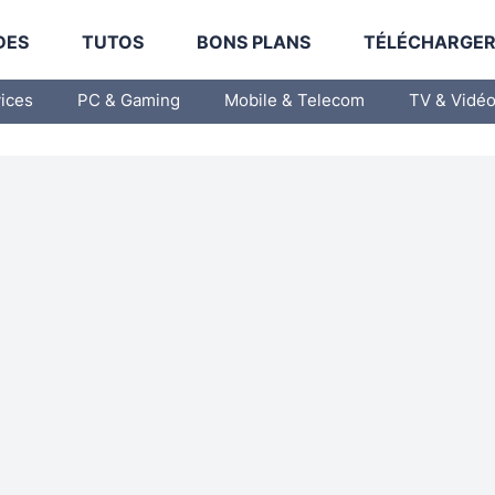
DES
TUTOS
BONS PLANS
TÉLÉCHARGE
vices
PC & Gaming
Mobile & Telecom
TV & Vidé