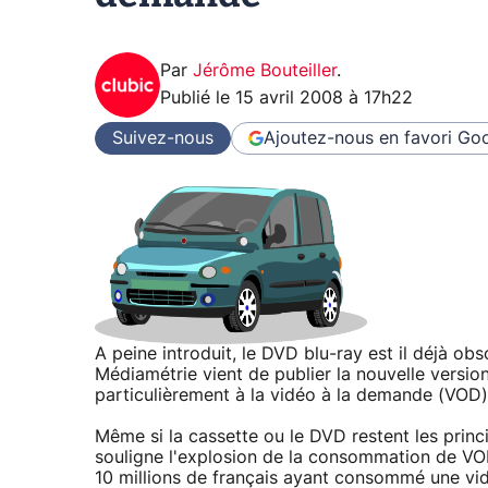
Par
Jérôme Bouteiller
.
Publié le
15 avril 2008 à 17h22
Suivez-nous
Ajoutez-nous en favori
Goo
A peine introduit, le DVD blu-ray est il déjà obs
Médiamétrie vient de publier la nouvelle versi
particulièrement à la vidéo à la demande (VOD) 
Même si la cassette ou le DVD restent les pri
souligne l'explosion de la consommation de VOD 
10 millions de français ayant consommé une vid