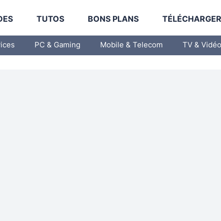
DES
TUTOS
BONS PLANS
TÉLÉCHARGE
vices
PC & Gaming
Mobile & Telecom
TV & Vidé