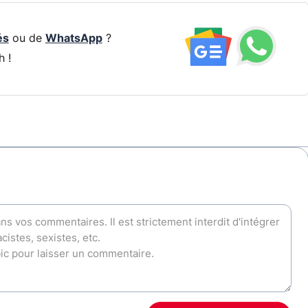
és
ou de
WhatsApp
?
h !