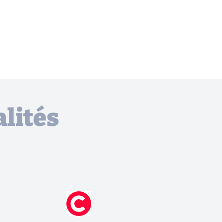
lités