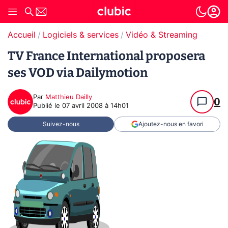
Accueil
Logiciels & services
Vidéo & Streaming
TV France International proposera
ses VOD via Dailymotion
Par
Matthieu Dailly
0
Publié le
07 avril 2008 à 14h01
Suivez-nous
Ajoutez-nous en favori