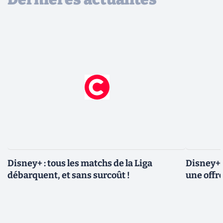
Disney+ : tous les matchs de la Liga
Disney+ 
débarquent, et sans surcoût !
une offre