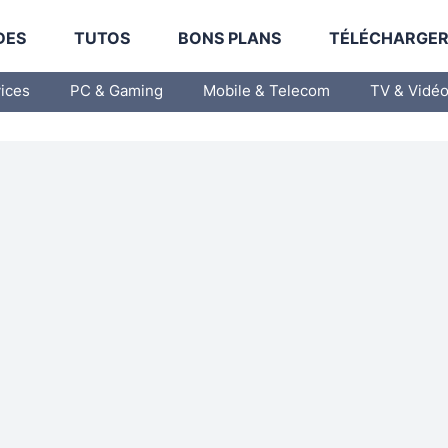
DES
TUTOS
BONS PLANS
TÉLÉCHARGE
vices
PC & Gaming
Mobile & Telecom
TV & Vidé