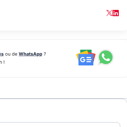
és
ou de
WhatsApp
?
h !