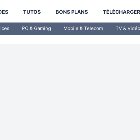
DES
TUTOS
BONS PLANS
TÉLÉCHARGE
vices
PC & Gaming
Mobile & Telecom
TV & Vidé