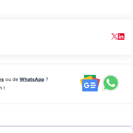
és
ou de
WhatsApp
?
h !