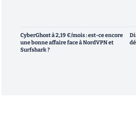
CyberGhost à 2,19 €/mois : est-ce encore
Di
une bonne affaire face à NordVPN et
dé
Surfshark ?