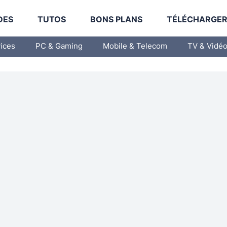
DES
TUTOS
BONS PLANS
TÉLÉCHARGE
vices
PC & Gaming
Mobile & Telecom
TV & Vidé