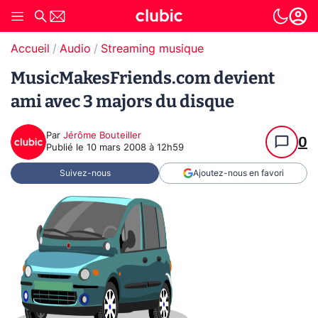
Accueil
Audio
Streaming musique
MusicMakesFriends.com devient
ami avec 3 majors du disque
Par
Jérôme Bouteiller
0
Publié le
10 mars 2008 à 12h59
Suivez-nous
Ajoutez-nous en favori