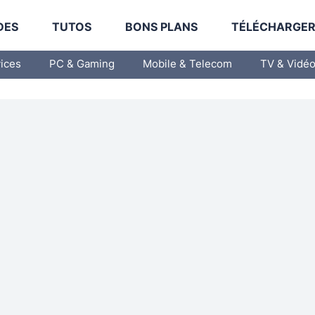
DES
TUTOS
BONS PLANS
TÉLÉCHARGE
vices
PC & Gaming
Mobile & Telecom
TV & Vidé