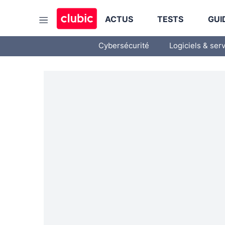
ACTUS
TESTS
GUI
Cybersécurité
Logiciels & ser