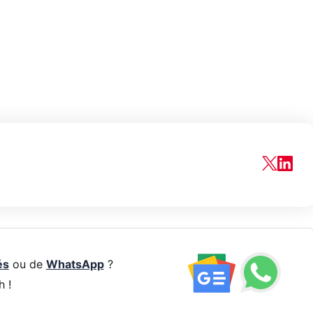
és
ou de
WhatsApp
?
h !